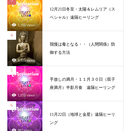
3
12月21日冬至・太陽＆レムリア（ス
ペシャル）遠隔ヒーリング
1,161 views
4
我慢は毒となる・・（人間関係）防
御する方法
1,121 views
5
手放しの満月・１１月３０日（双子
座満月）半影月食 遠隔ヒーリング
1,055 views
6
11月22日（地球と金星）遠隔ヒーリ
ング
982 views