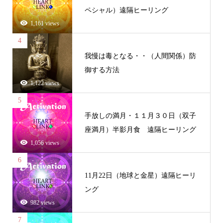
ペシャル）遠隔ヒーリング
1,161 views
4
我慢は毒となる・・（人間関係）防
御する方法
1,122 views
5
手放しの満月・１１月３０日（双子
座満月）半影月食 遠隔ヒーリング
1,056 views
6
11月22日（地球と金星）遠隔ヒーリ
ング
982 views
7