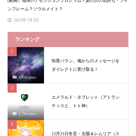
(動画）地球のアセンションプログラム？あの人の気持ち・ツイ
ンフレーム？ソウルメイト？
2022年7月3日
ランキング
1
恒星パラン。魂からのメッセージを
ダイレクトに受け取る！
2,910 views
2
エメラルド・タブレット（アトラン
ティスと、トト神）
2,754 views
3
12月21日冬至・太陽＆レムリア（ス