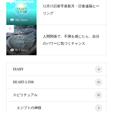
12月15日射手座新月・日食遠隔ヒー
リング
942 views
8
人間関係で、不満を感じたら、自分
のパワーに気づくチャンス
813 views
DIARY
4
HEART-LINK
15
スピリチュアル
21
エジプトの神様
3