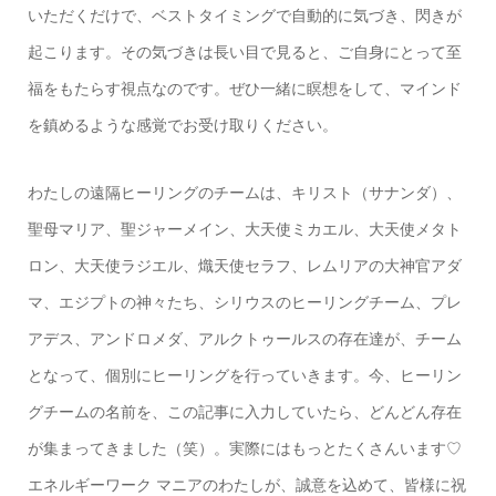
いただくだけで、ベストタイミングで自動的に気づき、閃きが
起こります。その気づきは長い目で見ると、ご自身にとって至
福をもたらす視点なのです。ぜひ一緒に瞑想をして、
マインド
を鎮めるような感覚
でお受け取りください。
わたしの遠隔ヒーリングのチームは、キリスト（サナンダ）、
聖母マリア、聖ジャーメイン、大天使ミカエル、大天使メタト
ロン、大天使ラジエル、熾天使セラフ、レムリアの大神官アダ
マ、エジプトの神々たち、シリウスのヒーリングチーム、プレ
アデス、アンドロメダ、アルクトゥールスの存在達が、チーム
となって、個別にヒーリングを行っていきます。今、ヒーリン
グチームの名前を、この記事に入力していたら、どんどん存在
が集まってきました（笑）。実際にはもっとたくさんいます♡
エネルギーワーク マニアのわたしが、誠意を込めて、皆様に祝