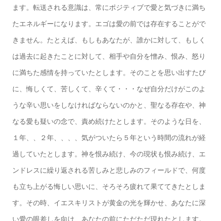
ます。転送される意識は、常にポジティブで愛と気づきに満ち
たエネルギーになります。
エゴは愛の前では存在することがで
きません。
たとえば、もしもあなたが、誰かに対して、もしく
は過去に起きたことに対して、相手や自分を憎み、恨み、怒り
に満ちた感情を持っていたとします。そのことを思い出すたび
に、悔しくて、苦しくて、辛くて・・・なぜ自分だけがこのよ
うな辛い思いをしなければならないのかと、聖なる存在や、神
なる愛も疑いの念で、責め続けたとします。そのような日を、
１年、、２年、、、、気がついたら５年という時間の流れが経
過していたとします。神を恨み続け、今の現状も恨み続け、エ
ンドレスに繰り返される苦しみと悲しみのフィールドで、何度
も立ち上がる悔しい思いに、そろそろ疲れて果ててきたとしま
す。その時、イエスキリストが黄金の光を輝かせ、あなたに深
い愛の眼差しを向け、あなたの前にただただ現れたとします。