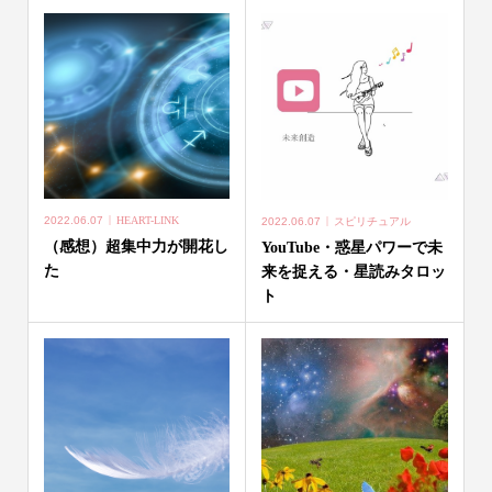
2022.06.07
HEART-LINK
2022.06.07
スピリチュアル
（感想）超集中力が開花し
YouTube・惑星パワーで未
た
来を捉える・星読みタロッ
ト