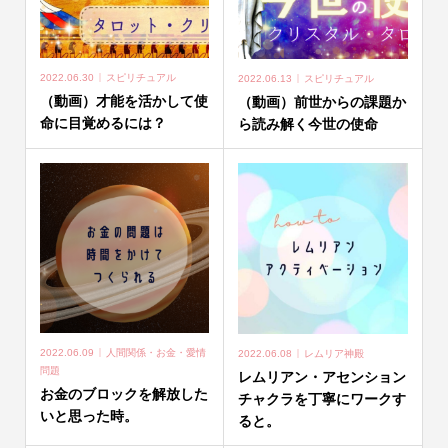
2022.06.30
スピリチュアル
2022.06.13
スピリチュアル
（動画）才能を活かして使
（動画）前世からの課題か
命に目覚めるには？
ら読み解く今世の使命
2022.06.09
人間関係・お金・愛情
2022.06.08
レムリア神殿
問題
レムリアン・アセンション
お金のブロックを解放した
チャクラを丁寧にワークす
いと思った時。
ると。