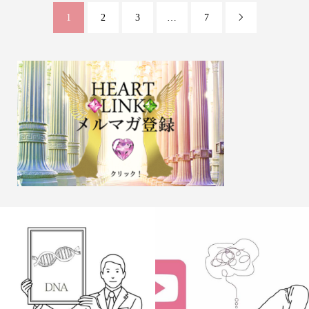
1
2
3
…
7
