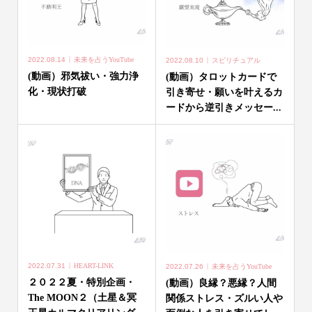
2022.08.14
未来を占うYouTube
2022.08.10
スピリチュアル
(動画）邪気祓い・強力浄
(動画）タロットカードで
化・現状打破
引き寄せ・願いを叶えるカ
ードから逆引きメッセー...
2022.07.31
HEART-LINK
2022.07.26
未来を占うYouTube
２０２２夏・特別企画・
(動画）良縁？悪縁？人間
The MOON２（土星＆冥
関係ストレス・ズルい人や