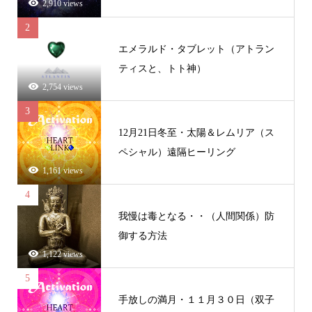
2,910 views
2
エメラルド・タブレット（アトラン
ティスと、トト神）
2,754 views
3
12月21日冬至・太陽＆レムリア（ス
ペシャル）遠隔ヒーリング
1,161 views
4
我慢は毒となる・・（人間関係）防
御する方法
1,122 views
5
手放しの満月・１１月３０日（双子