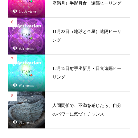
座満月）半影月食 遠隔ヒーリング
1,056 views
6
11月22日（地球と金星）遠隔ヒーリ
ング
982 views
7
12月15日射手座新月・日食遠隔ヒー
リング
942 views
8
人間関係で、不満を感じたら、自分
のパワーに気づくチャンス
813 views