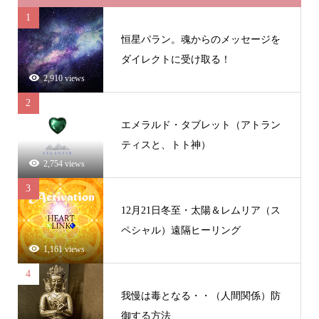
1
恒星パラン。魂からのメッセージを
ダイレクトに受け取る！
2,910 views
2
エメラルド・タブレット（アトラン
ティスと、トト神）
2,754 views
3
12月21日冬至・太陽＆レムリア（ス
ペシャル）遠隔ヒーリング
1,161 views
4
我慢は毒となる・・（人間関係）防
御する方法