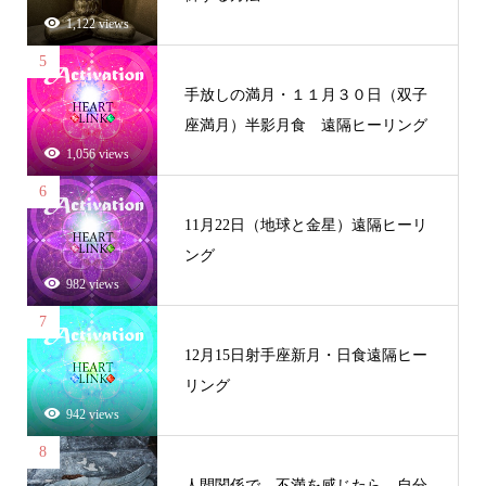
1,122 views
5
手放しの満月・１１月３０日（双子
座満月）半影月食 遠隔ヒーリング
1,056 views
6
11月22日（地球と金星）遠隔ヒーリ
ング
982 views
7
12月15日射手座新月・日食遠隔ヒー
リング
942 views
8
人間関係で、不満を感じたら、自分